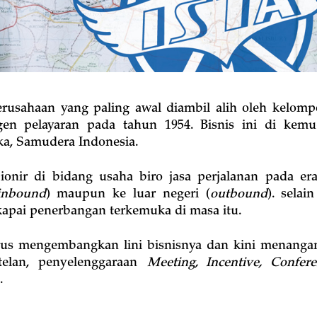
rusahaan yang paling awal diambil alih oleh kelo
en pelayaran pada tahun 1954. Bisnis ini di kemud
ka, Samudera Indonesia.
onir di bidang usaha biro jasa perjalanan pada er
inbound
) maupun ke luar negeri (
outbound
). selai
kapai penerbangan terkemuka di masa itu.
rus mengembangkan lini bisnisnya dan kini menangani
telan, penyelenggaraan
Meeting, Incentive, Confere
.