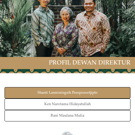
National Shipowners Association (INSA).
PROFIL DEWAN DIREKTUR
Shanti Lasminingsih Poesposoetjipto
Ken Narotama Hidayatullah
Bani Maulana Mulia