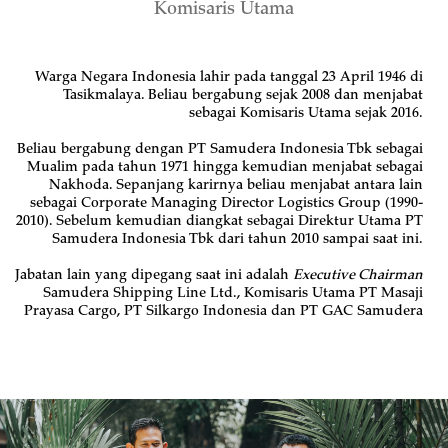
Komisaris Utama
Warga Negara Indonesia lahir pada tanggal 23 April 1946 di
Tasikmalaya. Beliau bergabung sejak 2008 dan menjabat
sebagai Komisaris Utama sejak 2016.
Beliau bergabung dengan PT Samudera Indonesia Tbk sebagai
Mualim pada tahun 1971 hingga kemudian menjabat sebagai
Nakhoda. Sepanjang karirnya beliau menjabat antara lain
sebagai Corporate Managing Director Logistics Group (1990-
2010). Sebelum kemudian diangkat sebagai Direktur Utama PT
Samudera Indonesia Tbk dari tahun 2010 sampai saat ini.
Jabatan lain yang dipegang saat ini adalah
Executive Chairman
Samudera Shipping Line Ltd., Komisaris Utama PT Masaji
Prayasa Cargo, PT Silkargo Indonesia dan PT GAC Samudera
Logistics.
Lulus dari Akademi llmu Pelayaran RI pada tahun 1970. Beliau
pernah aktif sebagai Ketua ASEAN Federation of Forwarders
Associations (AFFA) periode 2008-2010 dan masih aktif sebagai
Anggota Dewan Pembina Asosiasi Logistics & Forwarders
Indonesia (ALFI) serta Anggota Dewan Penasehat Indonesian